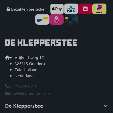
Bezahlen Sie sicher
Vrijheidsweg 1C
3253LS Ouddorp
Zuid-Holland
Nederland
+31187681511
info@klepperstee.com
De Klepperstee