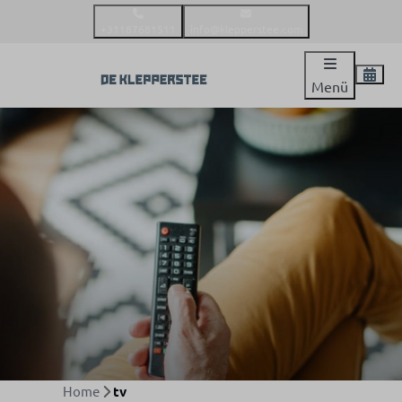
+31187681511
info@klepperstee.com
Menü
Home
tv