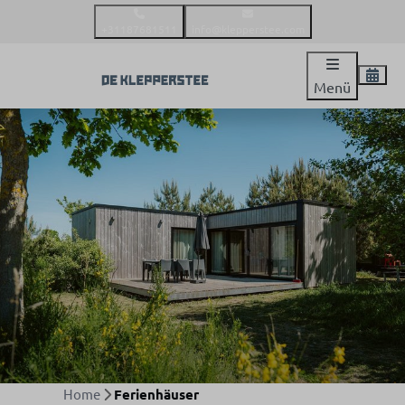
+31187681511
info@klepperstee.com
Menü
Home
Ferienhäuser