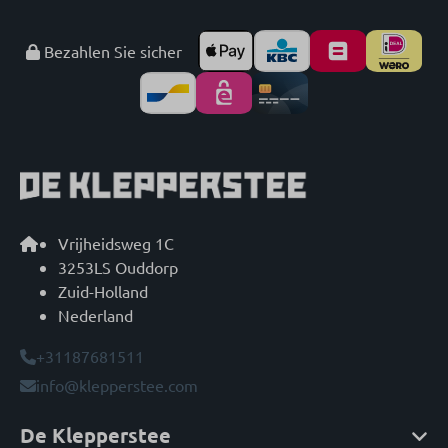
Bezahlen Sie sicher
Vrijheidsweg 1C
3253LS Ouddorp
Zuid-Holland
Nederland
+31187681511
info@klepperstee.com
De Klepperstee