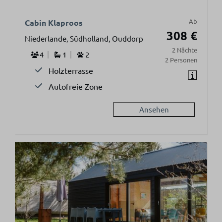
Ab
Cabin Klaproos
308 €
Niederlande, Südholland, Ouddorp
2 Nächte
4
1
2
2 Personen
Holzterrasse
Autofreie Zone
Ansehen