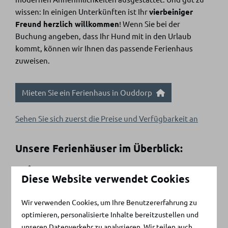
wissen: In einigen Unterkünften ist Ihr
vierbeiniger
Freund herzlich willkommen
! Wenn Sie bei der
Buchung angeben, dass Ihr Hund mit in den Urlaub
kommt, können wir Ihnen das passende Ferienhaus
zuweisen.
Mieten Sie ein Ferienhaus in Ouddorp
Sehen Sie sich zuerst die Preise und Verfügbarkeit an
Unsere Ferienhäuser im Überblick:
Geräumige Unterkünfte
Diese Website verwendet Cookies
Babyfreundlich
Geeignet für bis zu 6 Personen
Wir verwenden Cookies, um Ihre Benutzererfahrung zu
optimieren, personalisierte Inhalte bereitzustellen und
Möblierte Terrasse
unseren Datenverkehr zu analysieren. Wir teilen auch