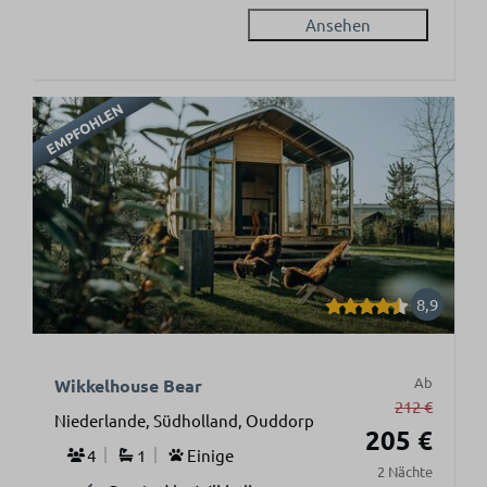
Ansehen
EMPFOHLEN
8,9
Ab
Wikkelhouse Bear
212 €
Niederlande, Südholland, Ouddorp
205 €
4
1
Einige
2 Nächte