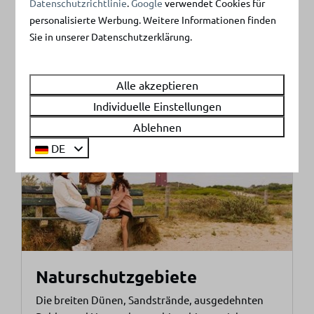
Datenschutzrichtlinie
.
Google
verwendet Cookies für
Schwimmen mitten in der Natur. Das macht riesig
personalisierte Werbung. Weitere Informationen finden
Spaß ‒ also auf zu frischer Abkühlung im Wasser!
Sie in unserer Datenschutzerklärung.
Mehr
Alle akzeptieren
Individuelle Einstellungen
Ablehnen
In Parknähe: 4km
DE
Naturschutzgebiete
Die breiten Dünen, Sandstrände, ausgedehnten