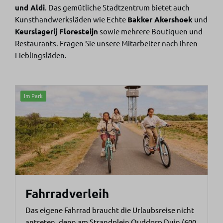
und Aldi
. Das gemütliche Stadtzentrum bietet auch
Kunsthandwerksläden wie Echte
Bakker Akershoek
und
Keurslagerij Floresteijn
sowie mehrere Boutiquen und
Restaurants. Fragen Sie unsere Mitarbeiter nach ihren
Lieblingsläden.
Im Park
Fahrradverleih
Das eigene Fahrrad braucht die Urlaubsreise nicht
antreten, denn am Strandplein Ouddorp Duin (600