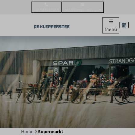
+31187681511
info@klepperstee.com
Menü
Home
Supermarkt