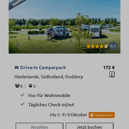
9,1
🚐 Drive-In Camperpark
172 €
Niederlande, Südholland, Ouddorp
6
2
Nur für Wohnmobile
Tägliches Check-in/out
Mo 5 - Fr 9 Oktober
Herbstferien
Ansehen
Jetzt buchen