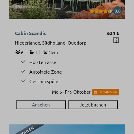
8,8
Cabin Scandic
624 €
Niederlande, Südholland, Ouddorp
6
1
Nein
Holzterrasse
Autofreie Zone
Geschirrspüler
Mo 5 - Fr 9 Oktober
Herbstferien
Ansehen
Jetzt buchen
EMPFOHLEN