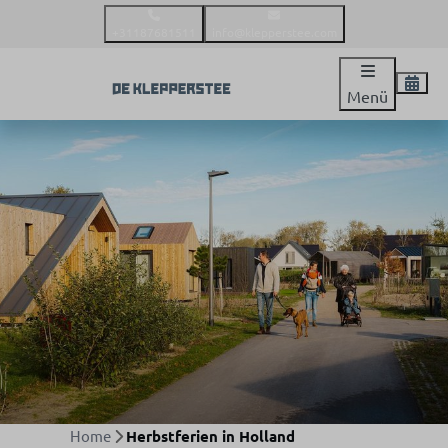
+31187681511
info@klepperstee.com
Menü
Home
Herbstferien in Holland