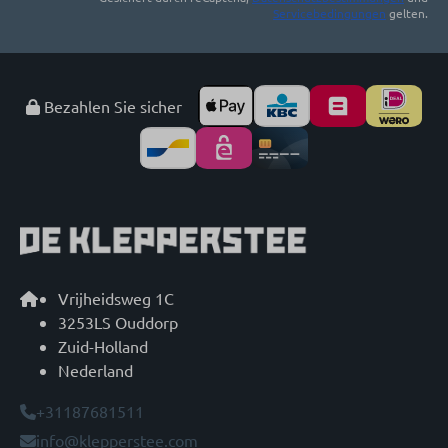
Servicebedingungen
gelten.
Bezahlen Sie sicher
Vrijheidsweg 1C
3253LS Ouddorp
Zuid-Holland
Nederland
+31187681511
info@klepperstee.com