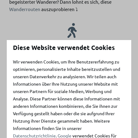
begeisterter Wanderer? Dann lohnt es sich, diese
Wanderrouten
auszuprobieren ⤵
De Bunkerroute
Diese Website verwendet Cookies
Diese spannende Entdeckungstour in Ouddorp
Wir verwenden Cookies, um Ihre Benutzererfahrung zu
führt Sie entlang eines Teils der Verteidigungslinie,
optimieren, personalisierte Inhalte bereitzustellen und
die von den Deutschen im Zweiten Weltkrieg
unseren Datenverkehr zu analysieren. Wir teilen auch
gebaut wurde. Gehen Sie zum Beispiel mit einem
Informationen über Ihre Nutzung unserer Website mit
Reiseführer hindurch.
unseren Partnern für soziale Medien, Werbung und
Analyse. Diese Partner können diese Informationen mit
anderen Informationen kombinieren, die Sie ihnen zur
Verfügung gestellt haben oder die sie aufgrund Ihrer
Nutzung ihrer Dienste gesammelt haben. Weitere
De Kwade Hoek
Informationen finden Sie in unserer
Das Naturschutzgebiet Kwade Hoek ist einer der
Datenschutzrichtlinie
.
Google
verwendet Cookies für