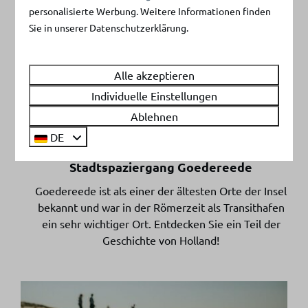
schönsten Orte auf der Insel Goeree-Overflakkee.
personalisierte Werbung. Weitere Informationen finden
Erkunden Sie den Strand, die Dünen, die
Sie in unserer Datenschutzerklärung.
Salzwiesen und das Wattenmeer. Auch für
Vogelbeobachter und Vogelliebhaber ist dies ein
Alle akzeptieren
absoluter Tipp.
Individuelle Einstellungen
Ablehnen
DE
Stadtspaziergang Goedereede
Goedereede ist als einer der ältesten Orte der Insel
bekannt und war in der Römerzeit als Transithafen
ein sehr wichtiger Ort. Entdecken Sie ein Teil der
Geschichte von Holland!