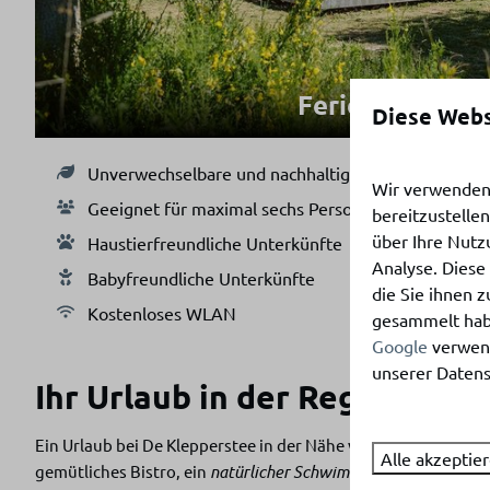
Ferienhäuser
Diese Webs
Unverwechselbare und nachhaltige Architektur
Wir verwenden 
Geeignet für maximal sechs Personen
bereitzustelle
über Ihre Nutz
Haustierfreundliche Unterkünfte
Analyse. Diese
Babyfreundliche Unterkünfte
die Sie ihnen z
Kostenloses WLAN
gesammelt habe
Google
verwend
unserer Datens
Ihr Urlaub in der Region Go
Ein Urlaub bei De Klepperstee in der Nähe von Goeree-Over
Alle akzeptie
gemütliches Bistro, ein
natürlicher Schwimmteich
, ein Innen