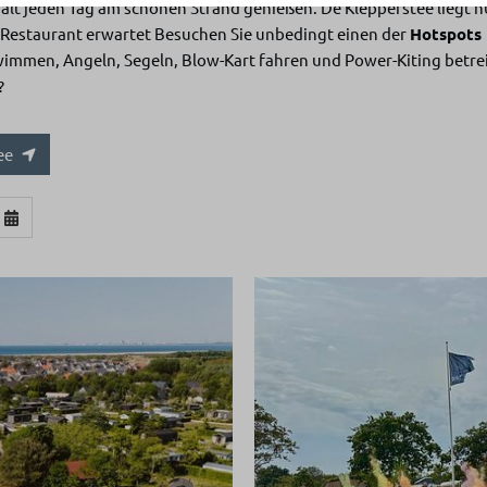
thalt jeden Tag am schönen Strand genießen. De Klepperstee lieg
d Restaurant erwartet Besuchen Sie unbedingt einen der
Hotspots 
immen, Angeln, Segeln, Blow-Kart fahren und Power-Kiting betrei
?
kee