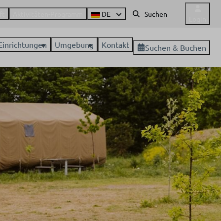
ft
Aktivitäten-Programm
DE
Login
Einrichtungen
Umgebung
Kontakt
Suchen & Buchen