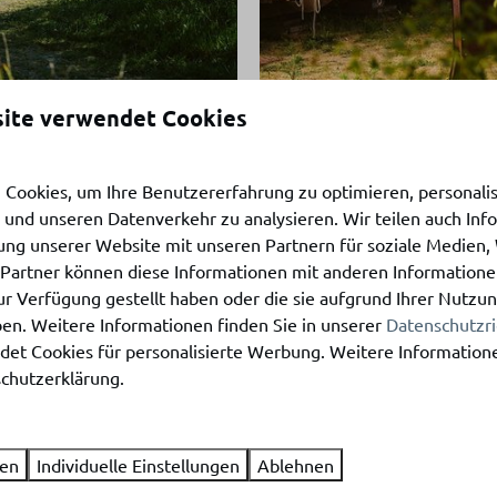
ite verwendet Cookies
Geräumige Campingstel
Cookies, um Ihre Benutzererfahrung zu optimieren, personalisi
Für Zelte, Faltcaravan
n und unseren Datenverkehr zu analysieren. Wir teilen auch In
ung unserer Website mit unseren Partnern für soziale Medien
16 Ampere Strom
 Partner können diese Informationen mit anderen Information
Haustierfreundliche Ste
ur Verfügung gestellt haben oder die sie aufgrund Ihrer Nutzun
Kostenloses WLAN
n. Weitere Informationen finden Sie in unserer
Datenschutzri
et Cookies für personalisierte Werbung. Weitere Informatione
chutzerklärung.
eree-Overflakkee
flakkee bedeutet Entspannung, Spaß und Genuss! In unserem Ferie
ren
Individuelle Einstellungen
Ablehnen
- und Außenspielplatz und ein begeistertes Animationsteam zur Ve