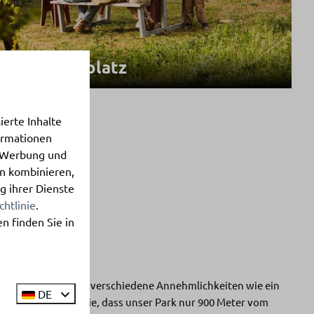
Campingplatz
lplätze
erte Inhalte
s und Wohnmobile
formationen
, Werbung und
en kombinieren,
llplätze
g ihrer Dienste
chtlinie
.
n finden Sie in
npark stehen Ihnen verschiedene Annehmlichkeiten wie ein
DE
rfügung. Wussten Sie, dass unser Park nur 900 Meter vom